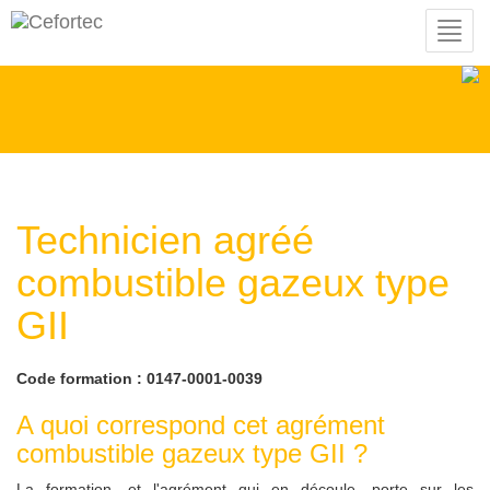
Toggl
navig
Technicien agréé
combustible gazeux type
GII
Code formation : 0147-0001-0039
A quoi correspond cet agrément
combustible gazeux type GII ?
La formation, et l'agrément qui en découle, porte sur les