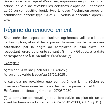
Sessions de recyclage et d'examen, organisées en journée ou en
soirée, en vue de revalider les certificats d'aptitude "Technicien
agréé en combustible liquide type L" et/ou "Technicien agréé en
combustible gazeux type GI et GII" venus à échéance après 5
ans.
Régime du renouvellement :
Si un technicien dispose de plusieurs agréments,
valides à la date
de l'inscription
, alors il devra passer l’examen sur le générateur
caractérisé par le degré de complexité le plus élevé, en
respectant l’ordre de priorité suivant : GII > L > GI et ce,
à la date
correspondant à la première échéance (*)
.
Exemple :
Agrément GI valide jusqu'au 19/11/2025 ;
Agrément L valide jusdqu'au 27/08/2025 ;
le candidat ne revalidera que son agrément L ; la région se
chargera d'harmoniser les dates des deux agréments L et GI.
Echéance des deux agréments : 27/08/2030.
(*) la formation de recyclage peut être suivie, au plus tôt, un an
er
avant l'échéance de l'agrément (AGW 29/01/2009, Art. 46 § 1
)